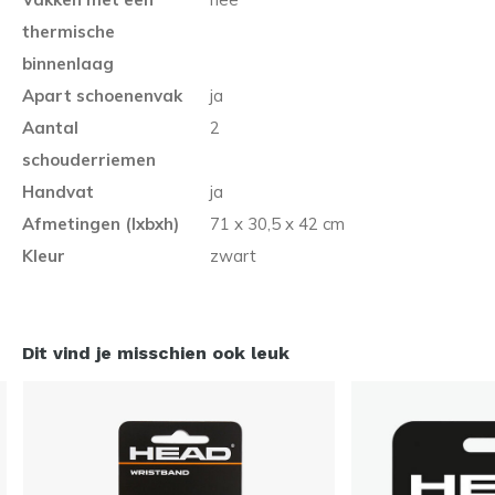
thermische
binnenlaag
Apart schoenenvak
ja
Aantal
2
schouderriemen
Handvat
ja
Afmetingen (lxbxh)
71 x 30,5 x 42 cm
Kleur
zwart
Dit vind je misschien ook leuk