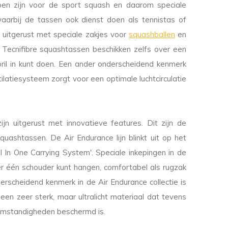
rpen zijn voor de sport squash en daarom speciale
waarbij de tassen ook dienst doen als tennistas of
 uitgerust met speciale zakjes voor
squashballen
en
 Tecnifibre squashtassen beschikken zelfs over een
ril in kunt doen. Een ander onderscheidend kenmerk
tilatiesysteem zorgt voor een optimale luchtcirculatie
ijn uitgerust met innovatieve features. Dit zijn de
uashtassen. De Air Endurance lijn blinkt uit op het
l In One Carrying System'. Speciale inkepingen in de
r één schouder kunt hangen, comfortabel als rugzak
rscheidend kenmerk in de Air Endurance collectie is
en zeer sterk, maar ultralicht materiaal dat tevens
somstandigheden beschermd is.