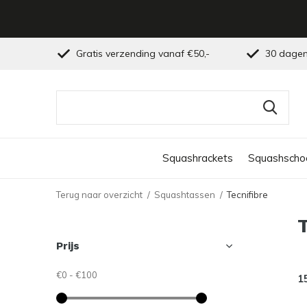
Gratis verzending vanaf €50,-
30 dagen
Squashrackets
Squashscho
Terug naar overzicht
Squashtassen
Tecnifibre
Prijs
€0
-
€100
1