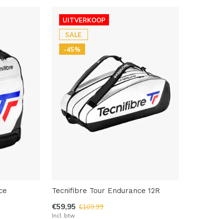
UITVERKOOP
SALE
-45%
ce
Tecnifibre Tour Endurance 12R
€59,95
€109,99
Incl. btw