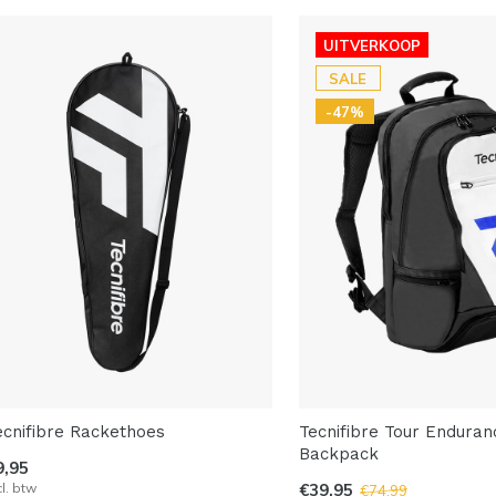
UITVERKOOP
SALE
-47%
ecnifibre Rackethoes
Tecnifibre Tour Enduran
Backpack
9,95
cl. btw
€39,95
€74,99