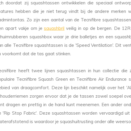
ich doordat zij squashtassen ontwikkelen die speciaal ontwo
eatures hebben die je niet terug vindt bij de andere merken 
admintontas. Zo zijn een aantal van de Tecnifibre squashtassen
en apart vakje om je
squashbril
veilig in op de bergen. De 12R
chuimrubberen squashbox waar je drie balletjes en een squashb
n alle Tecnifibre squashtassen is de 'Speed Ventilation'. Dit ven
n voorkomt dat de tas gaat stinken.
ecnifibre heeft twee lijnen squashtassen in hun collectie die z
opulaire Tecnifibre Squash Green en Tecnifibre Air Endurance sq
ebied van draagcomfort. Deze lijn beschikt namelijk over het 'Al
chouderriemen zorgen ervoor dat je de tassen zowel soepel ove
unt dragen en prettig in de hand kunt meenemen. Een ander onde
e 'Rip Stop Fabric'. Deze squashtassen worden vervaardigd uit e
aterafstotend is waardoor je squashuitrusting onder alle weer