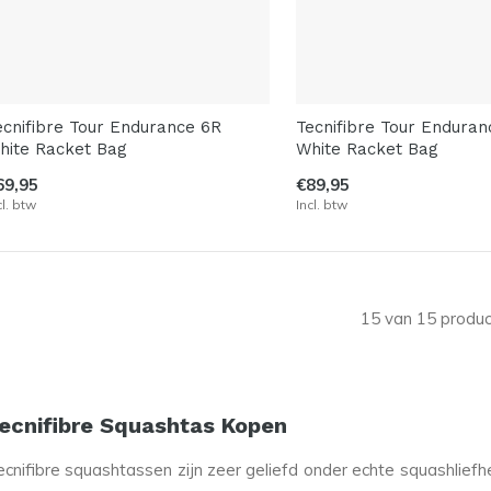
ecnifibre Tour Endurance 6R
Tecnifibre Tour Enduran
hite Racket Bag
White Racket Bag
69,95
€89,95
cl. btw
Incl. btw
15 van 15 produ
ecnifibre Squashtas Kopen
ecnifibre squashtassen zijn zeer geliefd onder echte squashliefh