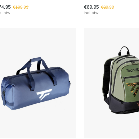
74,95
€69,95
€109,99
€89,99
cl. btw
Incl. btw