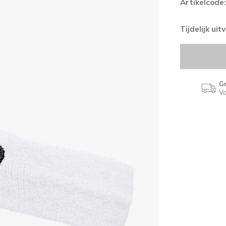
Artikelcode:
Tijdelijk ui
Gr
Va