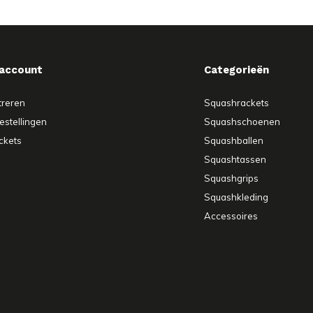
 account
Categorieën
treren
Squashrackets
estellingen
Squashschoenen
ickets
Squashballen
Squashtassen
Squashgrips
Squashkleding
Accessoires