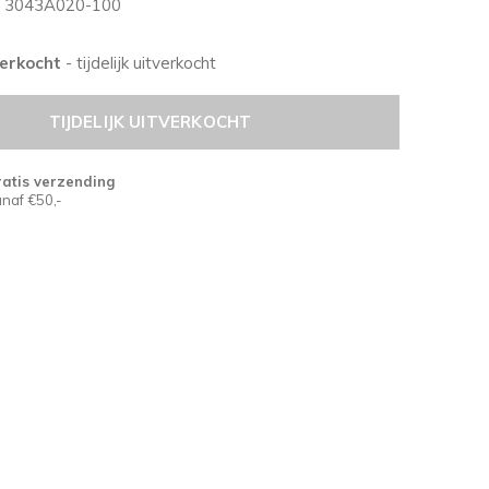
3043A020-100
tverkocht
- tijdelijk uitverkocht
TIJDELIJK UITVERKOCHT
atis verzending
naf €50,-