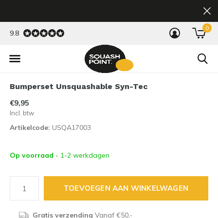
0
9.8
Bumperset Unsquashable Syn-Tec
€9,95
Incl. btw
Artikelcode:
USQA17003
Op voorraad
- 1-2 werkdagen
TOEVOEGEN AAN WINKELWAGEN
Gratis verzending
Vanaf €50,-