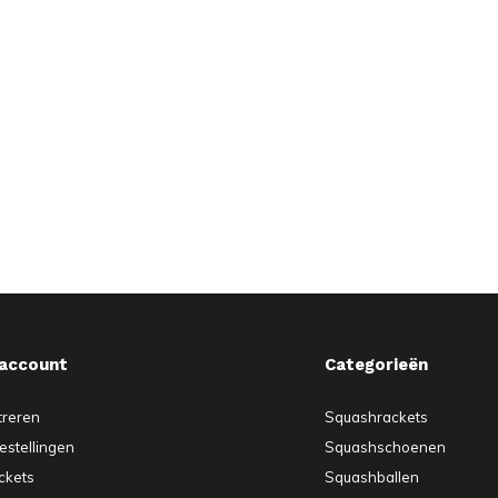
 account
Categorieën
treren
Squashrackets
estellingen
Squashschoenen
ickets
Squashballen