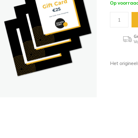
Op voorraa
Gr
Va
Het originee