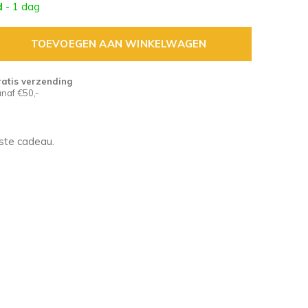
d
- 1 dag
TOEVOEGEN AAN WINKELWAGEN
atis verzending
naf €50,-
lste cadeau.