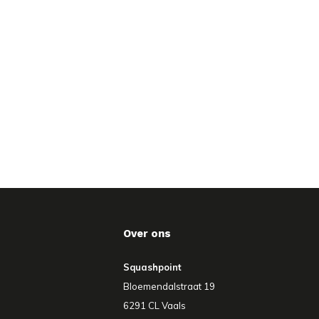
Over ons
Squashpoint
Bloemendalstraat 19
6291 CL Vaals