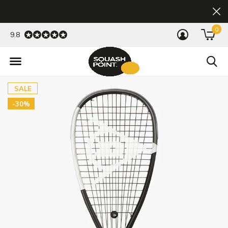
0
9.8
SALE
-30%