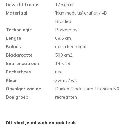
Gewicht frame
125 gram
Materiaal
'high modulus' grafiet / 4D
Braided
Technologie
Powermax
Lengte
68,6 cm
Balans
extra head light
Bladgrootte
500 cm2
Snarenpatroon
14 x 18
Rackethoes
nee
Kleur
zwart / wit
Opvolger van de
Dunlop Blackstorm Titanium 5.0
Doelgroep
recreanten
Dit vind je misschien ook leuk