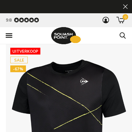
0
9.8
UITVERKOOP
SALE
-67%