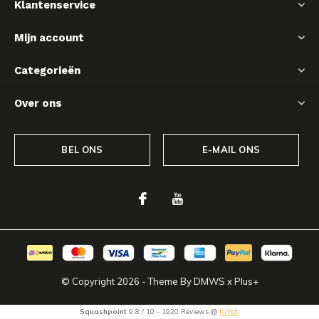
Klantenservice
Mijn account
Categorieën
Over ons
BEL ONS
E-MAIL ONS
© Copyright
2026
- Theme By
DMWS
x
Plus+
Squashpoint
9.8
/
10
-
1920
Reviews @
KiYoh