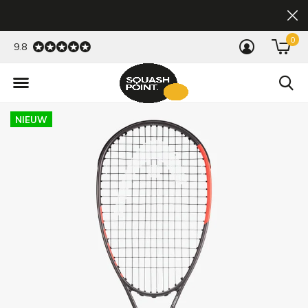
0
9.8
NIEUW