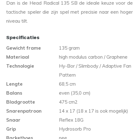
Dan is de Head Radical 135 SB de ideale keuze voor de
tactische speler die zijn spel met precisie naar een hoger
niveau tilt.
Specificaties
Gewicht frame
135 gram
Materiaal
high modulus carbon / Graphene
Technologie
Hy-Bor / Slimbody / Adaptive Fan
Pattern
Lengte
68,5 cm
Balans
even (35,0 cm)
Bladgrootte
475 cm2
Snarenpatroon
14 x 17 (18 x 17 is ook mogelijk)
Snaar
Reflex 18G
Grip
Hydrosorb Pro
Rackethoes
nee