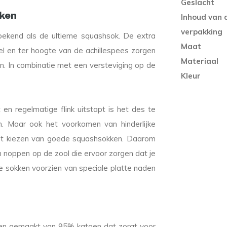
Geslacht
kken
Inhoud van 
verpakking
bekend als de ultieme squashsok. De extra
Maat
el en ter hoogte van de achillespees zorgen
Materiaal
. In combinatie met een versteviging op de
Kleur
n regelmatige flink uitstapt is het des te
n. Maar ook het voorkomen van hinderlijke
 het kiezen van goede squashsokken. Daarom
noppen op de zool die ervoor zorgen dat je
ze sokken voorzien van speciale platte naden
kken gemaakt van 95% katoen dat zorgt voor