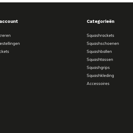
 account
Categorieën
treren
Squashrackets
estellingen
Squashschoenen
ickets
Squashballen
Squashtassen
Squashgrips
Squashkleding
Accessoires