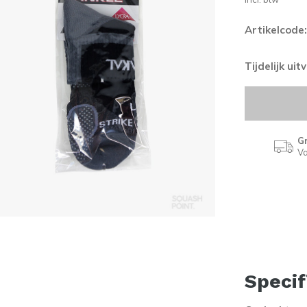
Artikelcode:
Tijdelijk ui
Gr
Va
Specif