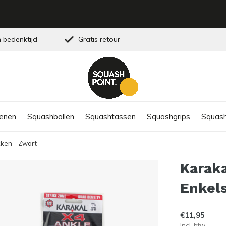
 bedenktijd
Gratis retour
enen
Squashballen
Squashtassen
Squashgrips
Squash
kken - Zwart
Karak
Enkel
€11,95
Incl. btw