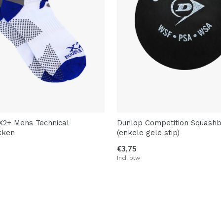
X2+ Mens Technical
Dunlop Competition Squashb
kken
(enkele gele stip)
€3,75
Incl. btw