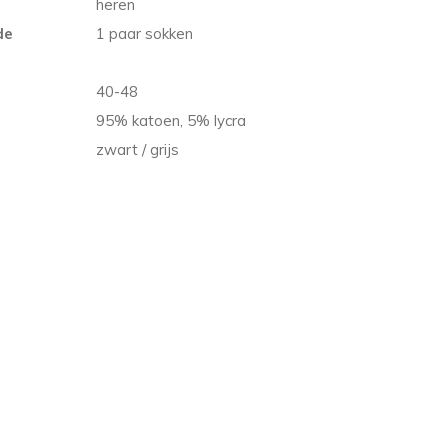
heren
de
1 paar sokken
40-48
95% katoen, 5% lycra
zwart / grijs