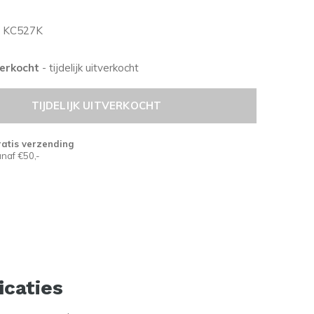
KC527K
tverkocht
- tijdelijk uitverkocht
TIJDELIJK UITVERKOCHT
atis verzending
naf €50,-
icaties