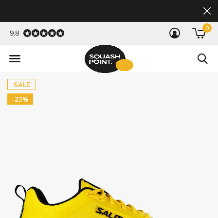
0
9.8
SALE
-23%