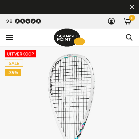
0
9.8
UITVERKOOP
SALE
-35%