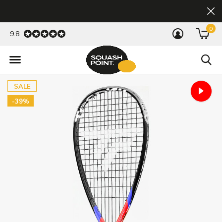
0
9.8
SALE
-39%