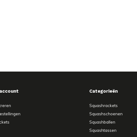
 account
Categorieën
treren
Squashrackets
estellingen
Squashschoenen
ickets
Squashballen
Squashtassen