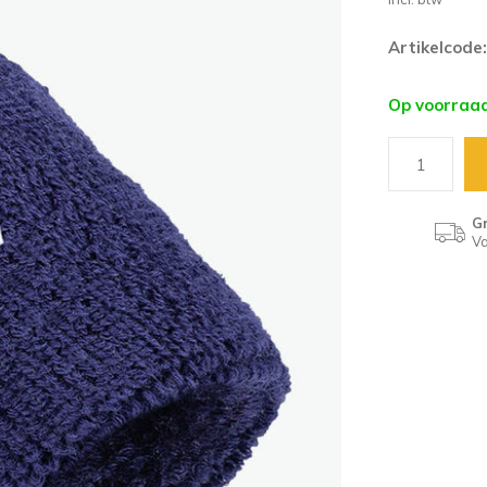
Artikelcode:
Op voorraa
Gr
Va