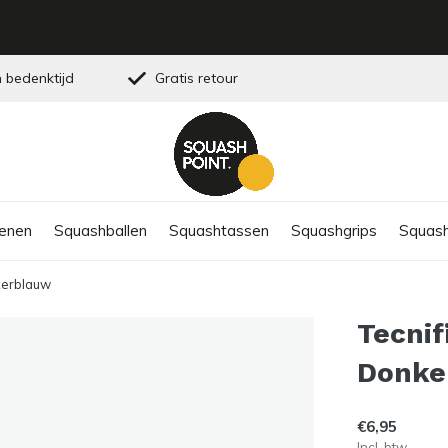
 bedenktijd
Gratis retour
enen
Squashballen
Squashtassen
Squashgrips
Squash
nkerblauw
Tecnif
Donke
€6,95
Incl. btw