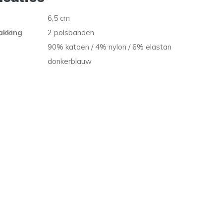
6,5 cm
akking
2 polsbanden
90% katoen / 4% nylon / 6% elastan
donkerblauw