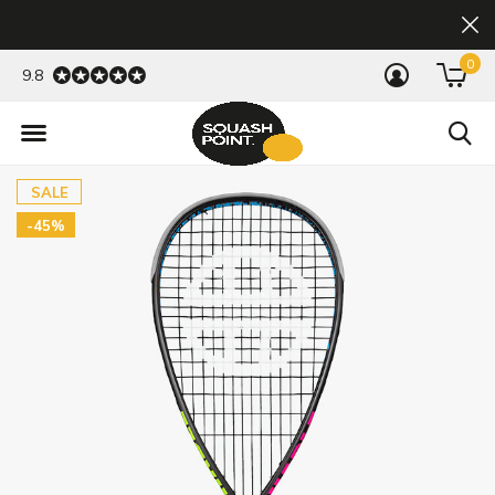
0
9.8
SALE
-45%