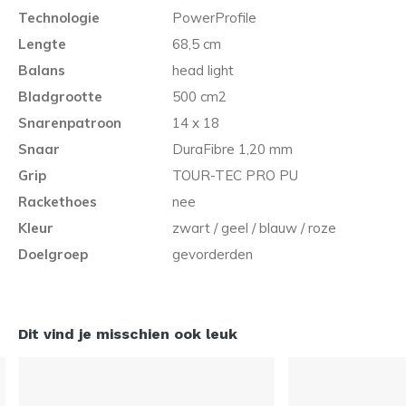
Technologie
PowerProfile
Lengte
68,5 cm
Balans
head light
Bladgrootte
500 cm2
Snarenpatroon
14 x 18
Snaar
DuraFibre 1,20 mm
Grip
TOUR-TEC PRO PU
Rackethoes
nee
Kleur
zwart / geel / blauw / roze
Doelgroep
gevorderden
Dit vind je misschien ook leuk