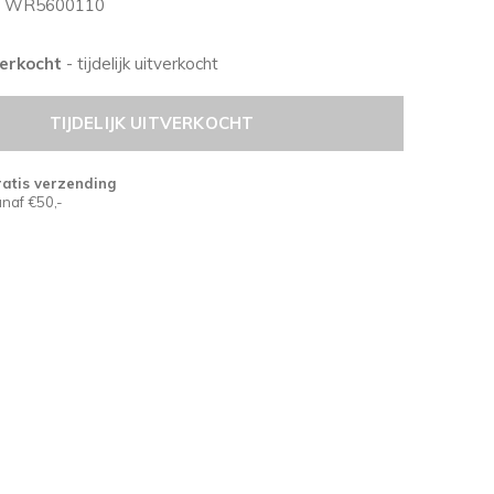
WR5600110
tverkocht
- tijdelijk uitverkocht
TIJDELIJK UITVERKOCHT
atis verzending
naf €50,-