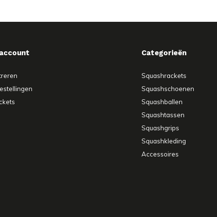
 account
Categorieën
treren
Squashrackets
estellingen
Squashschoenen
ickets
Squashballen
Squashtassen
Squashgrips
Squashkleding
Accessoires