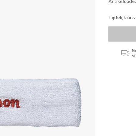
Artikelcode:
Tijdelijk ui
Gr
Va