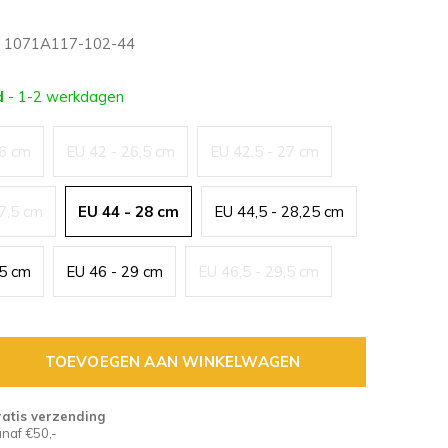
1071A117-102-44
d
- 1-2 werkdagen
26 cm
EU 42 - 26,5 cm
EU 42,5 - 27 cm
27,5 cm
EU 44 - 28 cm
EU 44,5 - 28,25 cm
,5 cm
EU 46 - 29 cm
EU 46,5 - 29,5 cm
TOEVOEGEN AAN WINKELWAGEN
atis verzending
naf €50,-