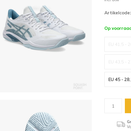
Artikelcode:
Op voorraa
EU 41,5 - 
EU 43,5 - 
EU 45 - 28
Gr
Va