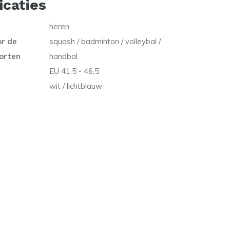
icaties
heren
or de
squash / badminton / volleybal /
orten
handbal
EU 41,5 - 46,5
wit / lichtblauw