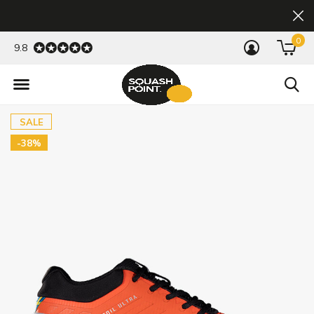
0
9.8
SALE
-38%