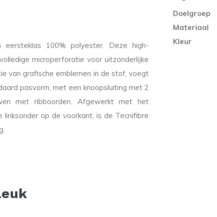
Doelgroep
Materiaal
Kleur
eersteklas 100% polyester. Deze high-
lledige microperforatie voor uitzonderlijke
ie van grafische emblemen in de stof, voegt
daard pasvorm, met een knoopsluiting met 2
uwen met ribboorden. Afgewerkt met het
e linksonder op de voorkant, is de Tecnifibre
g.
leuk