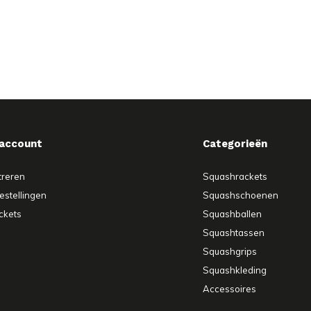
 account
Categorieën
treren
Squashrackets
estellingen
Squashschoenen
ickets
Squashballen
Squashtassen
Squashgrips
Squashkleding
Accessoires