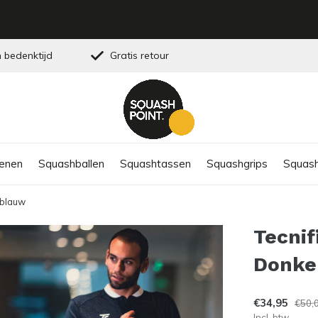
 bedenktijd
Gratis retour
enen
Squashballen
Squashtassen
Squashgrips
Squash
rblauw
Tecnif
Donke
€34,95
€50,
Incl. btw