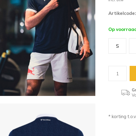
Artikelcode:
Op voorraa
S
Gr
Va
* korting t.o.