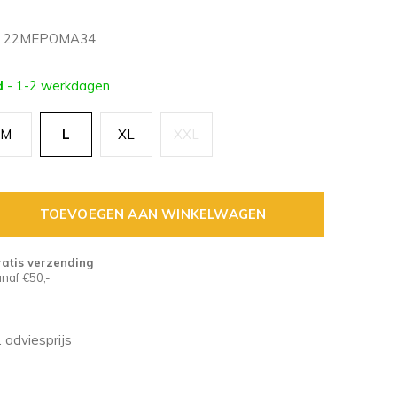
22MEPOMA34
d
- 1-2 werkdagen
M
L
XL
XXL
TOEVOEGEN AAN WINKELWAGEN
atis verzending
naf €50,-
v. adviesprijs