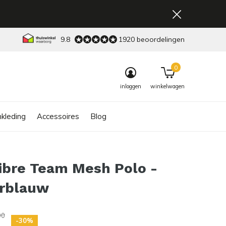
9.8
1920 beoordelingen
0
inloggen
winkelwagen
kleding
Accessoires
Blog
ibre Team Mesh Polo -
rblauw
00
-30%