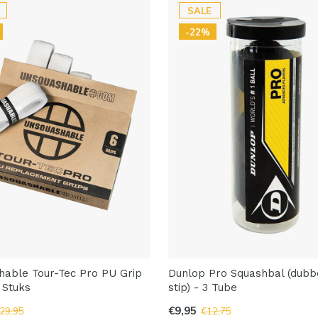
SALE
-22%
able Tour-Tec Pro PU Grip
Dunlop Pro Squashbal (dubb
 Stuks
stip) - 3 Tube
€9,95
29,95
€12,75