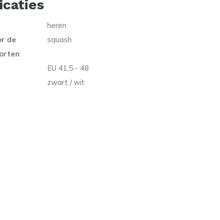
icaties
heren
or de
squash
orten
EU 41,5 - 48
zwart / wit