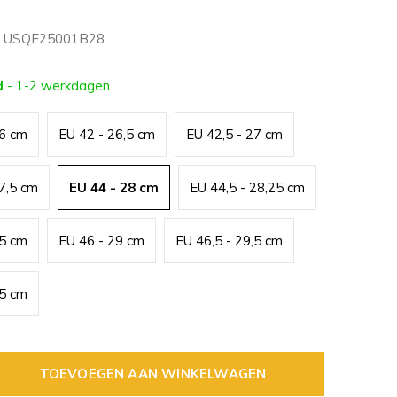
USQF25001B28
d
- 1-2 werkdagen
26 cm
EU 42 - 26,5 cm
EU 42,5 - 27 cm
27,5 cm
EU 44 - 28 cm
EU 44,5 - 28,25 cm
,5 cm
EU 46 - 29 cm
EU 46,5 - 29,5 cm
,5 cm
TOEVOEGEN AAN WINKELWAGEN