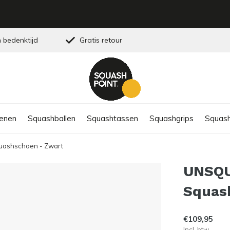
 bedenktijd
Gratis retour
enen
Squashballen
Squashtassen
Squashgrips
Squash
ashschoen - Zwart
UNSQU
Squas
€109,95
Incl. btw