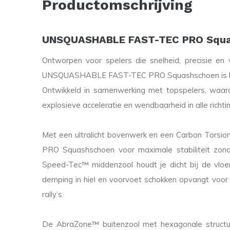
Productomschrijving
UNSQUASHABLE FAST-TEC PRO Squ
Ontworpen voor spelers die snelheid, precisie en
UNSQUASHABLE FAST-TEC PRO Squashschoen is het li
Ontwikkeld in samenwerking met topspelers, waar
explosieve acceleratie en wendbaarheid in alle richti
Met een ultralicht bovenwerk en een Carbon Tor
PRO Squashschoen voor maximale stabiliteit zonde
Speed-Tec™ middenzool houdt je dicht bij de vloer
demping in hiel en voorvoet schokken opvangt voor 
rally’s.
De AbraZone™ buitenzool met hexagonale structuu