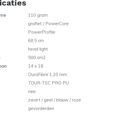
icaties
ame
110 gram
grafiet / PowerCore
PowerProfile
68,5 cm
head light
e
500 cm2
oon
14 x 18
DuraFibre 1,20 mm
TOUR-TEC PRO PU
nee
zwart / geel / blauw / roze
gevorderden