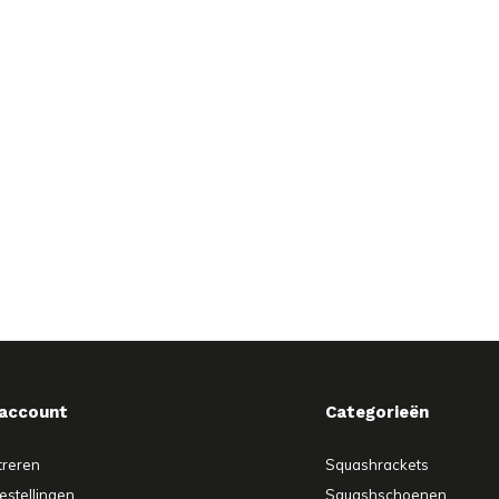
 account
Categorieën
treren
Squashrackets
estellingen
Squashschoenen