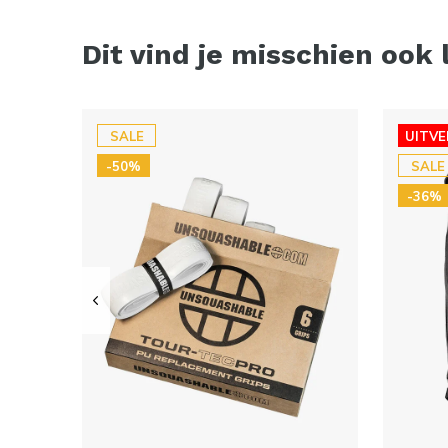
Dit vind je misschien ook 
SALE
UITV
-50%
SALE
-36%