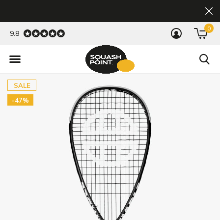
0
9.8
SALE
-47%