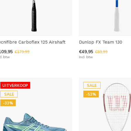
ecnifibre Carboflex 125 Airshaft
Dunlop FX Team 130
109,95
€49,95
€179,99
€89,99
cl. btw
Incl. btw
UITVERKOOP
SALE
SALE
-53%
-33%