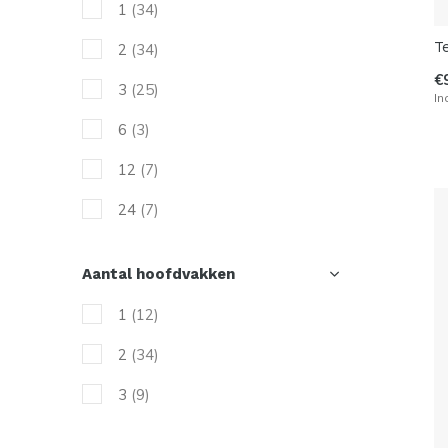
1
(34)
43
(60)
Controle
(29)
T
2
(34)
44
(60)
Allround
(11)
€
3
(25)
In
45
(60)
Slagkracht
(92)
6
(3)
46
(60)
Sneaker
(5)
12
(7)
47
(26)
Quarter
(5)
24
(7)
48
(18)
Hoog
(11)
1 paar
(13)
49
(2)
Aantal hoofdvakken
2 paar
(8)
Junior
(2)
1
(12)
3 paar
(9)
S
(67)
2
(34)
M
(73)
3
(9)
L
(73)