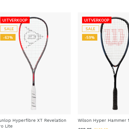
UITVERKOOP
UITVERKOOP
SALE
SALE
-63%
-59%
unlop Hyperfibre XT Revelation
Wilson Hyper Hammer 
ro Lite