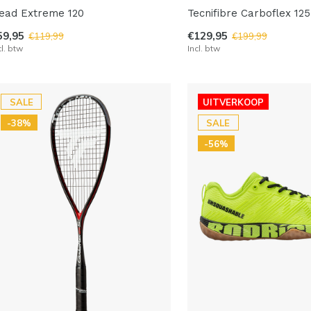
ead Extreme 120
Tecnifibre Carboflex 12
59,95
€129,95
€119,99
€199,99
cl. btw
Incl. btw
SALE
UITVERKOOP
-38%
SALE
-56%