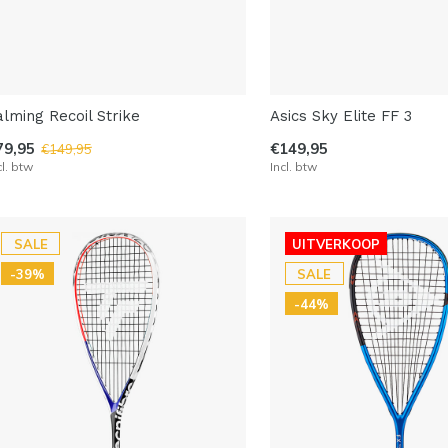
alming Recoil Strike
Asics Sky Elite FF 3
79,95
€149,95
€149,95
cl. btw
Incl. btw
SALE
UITVERKOOP
-39%
SALE
-44%