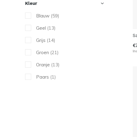
Kleur
XL
(73)
Blauw
(59)
XXL
(21)
Geel
(13)
S
Grijs
(14)
€
In
Groen
(21)
Oranje
(13)
Paars
(1)
Rood
(31)
Roze
(11)
Transparant
(3)
Wit
(96)