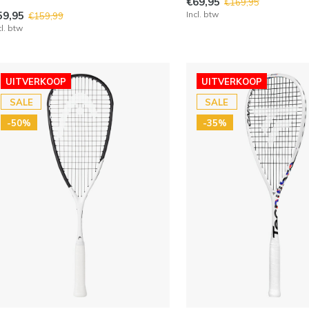
€69,95
€169,95
59,95
Incl. btw
€159,99
cl. btw
UITVERKOOP
UITVERKOOP
SALE
SALE
-50%
-35%