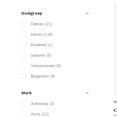
Doelgroep
Dames
(21)
Heren
(138)
Kinderen
(1)
Junioren
(5)
Volwassenen
(6)
Beginners
(9)
Recreanten
(40)
Merk
Gevorderden
(119)
W
Ashaway
(3)
€
Asics
(22)
In