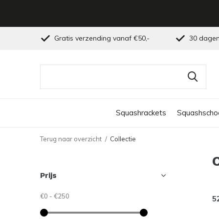
Gratis verzending vanaf €50,-
30 dagen
Squashrackets
Squashscho
Terug naar overzicht
Collectie
Prijs
€0
-
€250
5