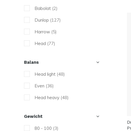
Babolat
(2)
Dunlop
(127)
Harrow
(5)
Head
(77)
Kanso
(7)
Balans
Karakal
(34)
Head light
(48)
Prince
(5)
Even
(36)
Salming
(24)
Head heavy
(48)
Saxon
(5)
Tecnifibre
(107)
Gewicht
D
Unsquashable
(32)
80 - 100
(3)
P