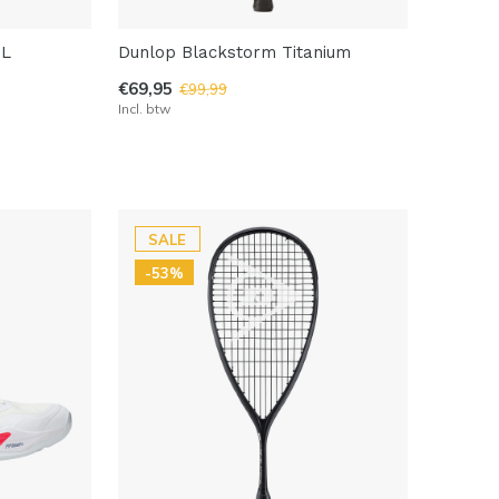
EL
Dunlop Blackstorm Titanium
€69,95
€99,99
Incl. btw
SALE
-53%