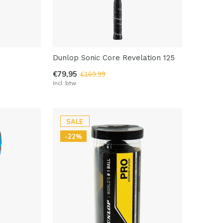
Dunlop Sonic Core Revelation 125
€79,95
€169,99
Incl. btw
SALE
-22%