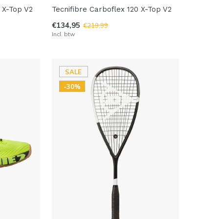
5 X-Top V2
Tecnifibre Carboflex 120 X-Top V2
€134,95
€219,99
Incl. btw
SALE
-30%