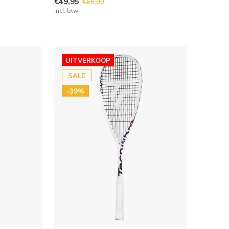
€49,95
€65,00
Incl. btw
UITVERKOOP
SALE
-39%