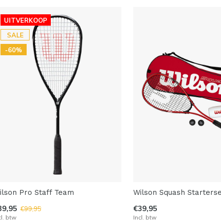
UITVERKOOP
SALE
-60%
ilson Pro Staff Team
Wilson Squash Starters
39,95
€39,95
€99,95
cl. btw
Incl. btw