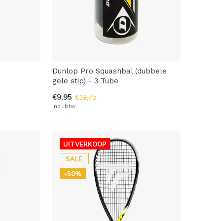
Dunlop Pro Squashbal (dubbele
gele stip) - 3 Tube
€9,95
€12,75
Incl. btw
UITVERKOOP
SALE
-50%