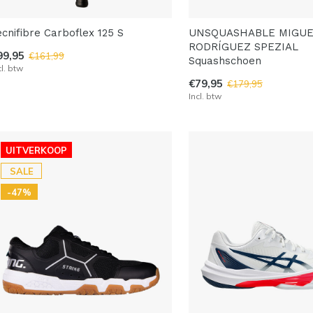
ecnifibre Carboflex 125 S
UNSQUASHABLE MIGU
RODRÍGUEZ SPEZIAL
99,95
€161,99
Squashschoen
cl. btw
€79,95
€179,95
Incl. btw
UITVERKOOP
SALE
-47%