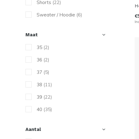
Shorts
(22)
H
Sweater / Hoodie
(6)
€
In
Rackethoes
(2)
Maat
Rugzak
(17)
35
(2)
3 racket bag
(4)
36
(2)
4 racket bag
(1)
37
(5)
6 racket bag
(5)
38
(11)
8 racket bag
(1)
39
(22)
9 racket bag
(6)
40
(35)
10 racket bag
(2)
41
(60)
12 racket bag
(9)
Aantal
42
(62)
Rackpack / Duffel
(7)