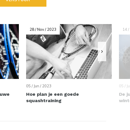
28 / Nov / 2023
14 /
05 / Jun / 2023
05 / J
euwe
Hoe plan je een goede
De j
squashtraining
wint