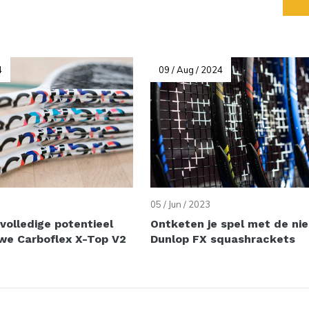
4
09 / Aug / 2024
05 / Jun / 2023
volledige potentieel
Ontketen je spel met de ni
we Carboflex X-Top V2
Dunlop FX squashrackets