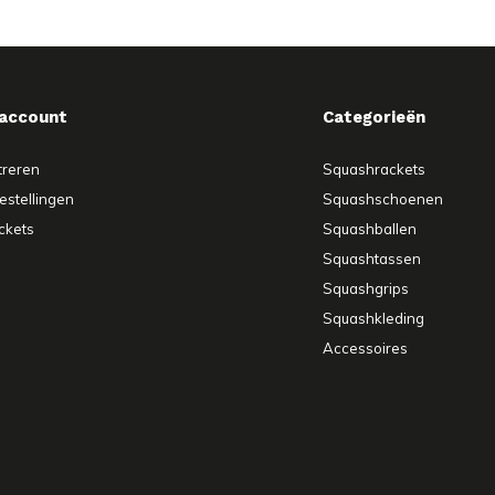
 account
Categorieën
treren
Squashrackets
estellingen
Squashschoenen
ickets
Squashballen
Squashtassen
Squashgrips
Squashkleding
Accessoires