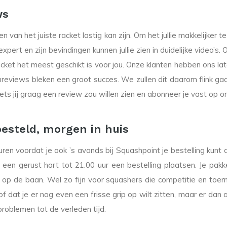
ws
 van het juiste racket lastig kan zijn. Om het jullie makkelijke
pert en zijn bevindingen kunnen jullie zien in duidelijke video’s. 
racket het meest geschikt is voor jou. Onze klanten hebben ons l
views bleken een groot succes. We zullen dit daarom flink gaan
ets jij graag een review zou willen zien en abonneer je vast op 
 besteld, morgen in huis
duren voordat je ook ’s avonds bij Squashpoint je bestelling kunt
en gerust hart tot 21.00 uur een bestelling plaatsen. Je pakke
op de baan. Wel zo fijn voor squashers die competitie en toern
 of dat je er nog even een frisse grip op wilt zitten, maar er da
problemen tot de verleden tijd.