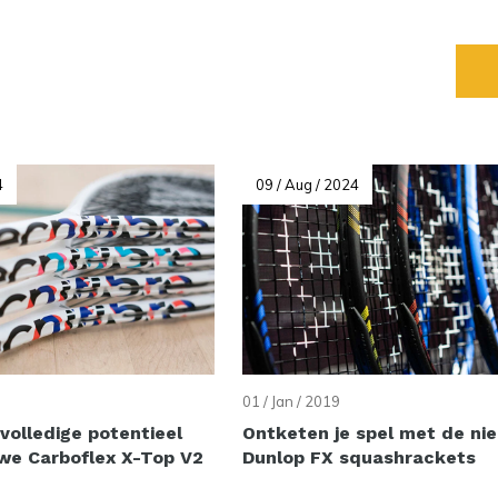
4
09 / Aug / 2024
01 / Jan / 2019
volledige potentieel
Ontketen je spel met de ni
we Carboflex X-Top V2
Dunlop FX squashrackets