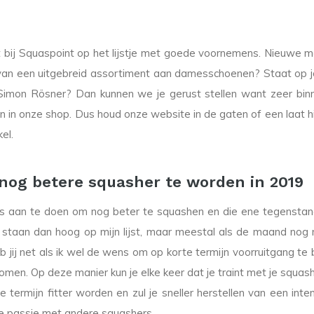
t bij Squaspoint op het lijstje met goede voornemens. Nieuwe m
 van een uitgebreid assortiment aan damesschoenen? Staat op j
 Simon Rösner? Dan kunnen we je gerust stellen want zeer binn
ijn in onze shop. Dus houd onze website in de gaten of een laat 
el.
 nog betere squasher te worden in 2019
les aan te doen om nog beter te squashen en die ene tegenstand
 staan dan hoog op mijn lijst, maar meestal als de maand nog nie
jij net als ik wel de wens om op korte termijn voorruitgang te b
komen. Op deze manier kun je elke keer dat je traint met je squ
 termijn fitter worden en zul je sneller herstellen van een int
n je passie met andere squashers.