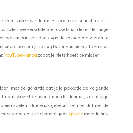
r te maken, zullen we de meest populaire squashrackets
Ook zullen we verschillende rackets uit dezelfde range
aten weten dat ze video’s van de tassen erg weten te
 uitbreiden om jullie nog beter van dienst te kunnen
ons
YouTube-kanaal
zodat je niets hoeft te missen.
 doen, met de garantie dat je je pakketje de volgende
t gaat diezelfde avond nog de deur uit, zodat jij je
ooien spelen. Hoe vaak gebeurt het niet dat net de
n achter komt dat je helemaal geen
gripjes
meer in huis