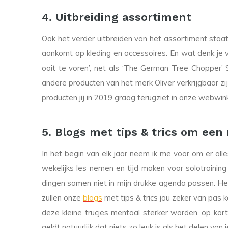
4. Uitbreiding assortiment
Ook het verder uitbreiden van het assortiment staa
aankomt op kleding en accessoires. En wat denk je
ooit te voren’, net als ‘The German Tree Chopper’
andere producten van het merk Oliver verkrijgbaar z
producten jij in 2019 graag terugziet in onze webwink
5. Blogs met tips & trics om een
In het begin van elk jaar neem ik me voor om er al
wekelijks les nemen en tijd maken voor solotraining
dingen samen niet in mijn drukke agenda passen. Heb 
zullen onze
blogs
met tips & trics jou zeker van pas 
deze kleine trucjes mentaal sterker worden, op korte
geldt natuurlijk dat niets zo leuk is als het delen va