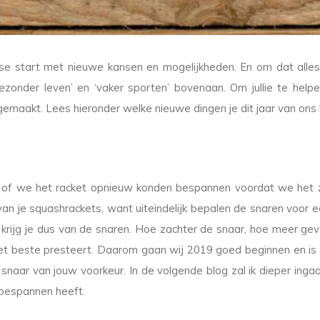
se start met nieuwe kansen en mogelijkheden. En om dat alles 
zonder leven’ en ‘vaker sporten’ bovenaan. Om jullie te help
emaakt. Lees hieronder welke nieuwe dingen je dit jaar van ons
 of we het racket opnieuw konden bespannen voordat we het zo
l van je squashrackets, want uiteindelijk bepalen de snaren voo
krijg je dus van de snaren. Hoe zachter de snaar, hoe meer gevoe
j het beste presteert. Daarom gaan wij 2019 goed beginnen en i
naar van jouw voorkeur. In de volgende blog zal ik dieper inga
t bespannen heeft.