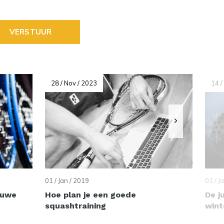
VERSTUUR
28 / Nov / 2023
14 /
01 / Jan / 2019
01 / J
euwe
Hoe plan je een goede
De j
squashtraining
wint