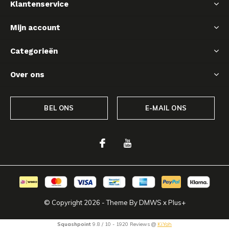
Klantenservice
Mijn account
Categorieën
Over ons
BEL ONS
E-MAIL ONS
© Copyright
2026
- Theme By
DMWS
x
Plus+
Squashpoint
9.8
/
10
-
1920
Reviews @
KiYoh